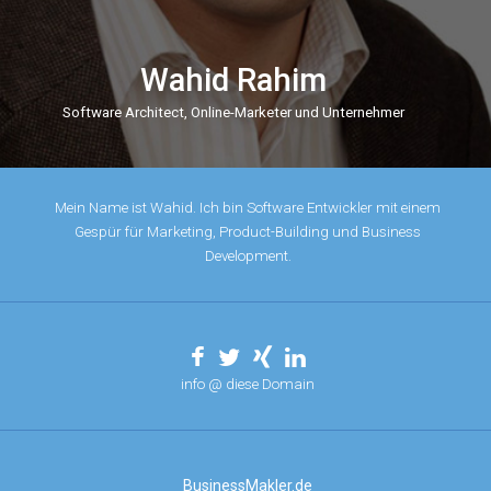
Wahid Rahim
Software Architect, Online-Marketer und Unternehmer
Mein Name ist Wahid. Ich bin Software Entwickler mit einem
Gespür für Marketing, Product-Building und Business
Development.
info @ diese Domain
BusinessMakler.de