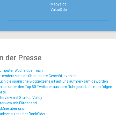
Mabya.de
Value3.de
In der Presse
omputer Woche über mich
ruenderszene.de über unsere Geschäftszahlen
uch die spanische Bloggerzene ist auf uns aufmerksam geworden
ch bin unter den Top 50 Twitterer aus dem Ruhrgebiet, die man folgen
ollte
nterview mit Startup Valley
nterview mit Förderland
dZine über uns
unkschau.de über RankSider